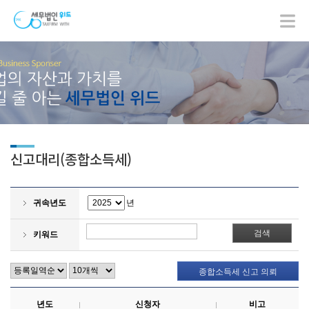
신고대리(종합소득세)
귀속년도
년
키워드
종합소득세 신고 의뢰
년도
신청자
비고