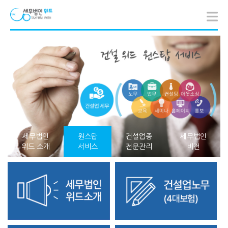
세무법인
원스탑
건설업종
세무법인
위드 소개
서비스
전문관리
비전