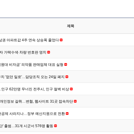
제목
남권 아파트값 4주 연속 상승폭 줄었다
납자 가택수색·차량 번호판 영치
억원대 비자금' 의약품 판매업체 대표 실형
 유치 '없던 일로'…담당조직 오는 24일 폐지
인구 62만명 무너진 전주시, 인구 절벽 비상
·개인정보 갈취…변협, 웹사이트 31곳 접속차단
산공제 사라지나…정부 예산지원으로 전환
단' 출범…31개 시군서 576명 활동