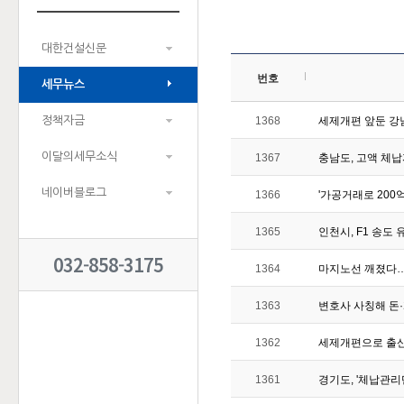
대한건설신문
번호
세무뉴스
정책자금
1368
세제개편 앞둔 강
이달의세무소식
1367
충남도, 고액 체
네이버블로그
1366
'가공거래로 200
1365
인천시, F1 송도
032-858-3175
1364
마지노선 깨졌다…
1363
변호사 사칭해 돈
1362
세제개편으로 출
1361
경기도, '체납관리