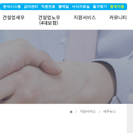
분석시스템
급여관리
직원전용
웹메일
서식자료실
즐겨찾기
원격지원
건설업세무
건설업노무
지원서비스
커뮤니티
(4대보험)
지원서비스
세무뉴스