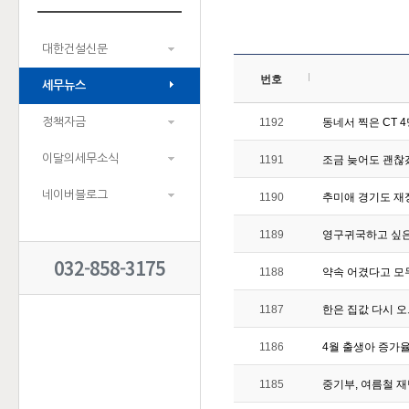
대한건설신문
번호
세무뉴스
정책자금
1192
동네서 찍은 CT 
이달의세무소식
1191
조금 늦어도 괜찮
네이버블로그
1190
추미애 경기도 재
1189
영구귀국하고 싶은
032-858-3175
1188
약속 어겼다고 모
1187
한은 집값 다시 
1186
4월 출생아 증가율
1185
중기부, 여름철 