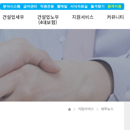
분석시스템
급여관리
직원전용
웹메일
서식자료실
즐겨찾기
원격지원
건설업세무
건설업노무
지원서비스
커뮤니티
(4대보험)
지원서비스
세무뉴스