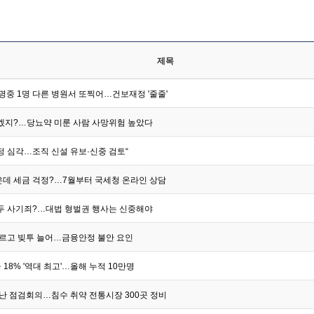
제목
4명중 1명 다른 병원서 또찍어…건보재정 '줄줄'
겠지?…당뇨약 미룬 사람 사망위험 높았다
정 심각…조직 신설 유보·신중 검토“
데 세금 걱정?…7월부터 국세청 온라인 상담
두 사기죄?…대법 형벌권 행사는 신중해야
오르고 빚투 늘어…금융안정 불안 요인
 18% '역대 최고'…올해 누적 10만명
재난 점검회의…침수 취약 전통시장 300곳 정비